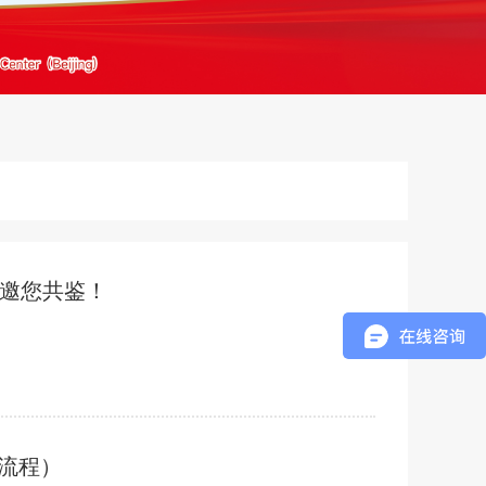
邀您共鉴！
册流程）