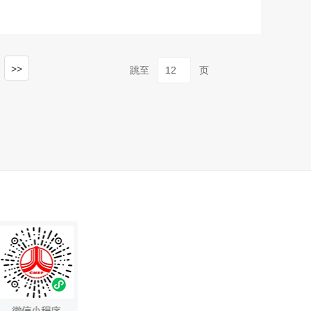
>>
跳至
页