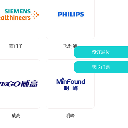
西门子
飞利浦
预订展位
获取门票
威高
明峰