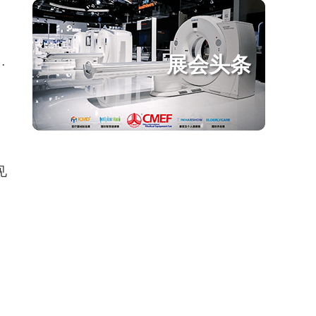
展会头条
…
见