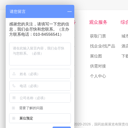
请您留言
关于CMEF
展商服务
观众服务
综
感谢您的关注，请填写一下您的信
息，我们会尽快和您联系。（主办
方联系电话：010-84556541）
关于我们
申请展位
获取门票
城
展会计划
展商中心
找企业/找产品
酒
历届回顾
增值服务
展位图
下
联系我们
产品搜索
供需对接
供需对接
个人中心
需要了解的问题
展位预定
Copyright © 2020-2026，国药励展展览有