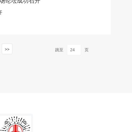
三场论坛成功召开
开
>>
跳至
页